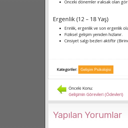
Önceki dönemler ıraksak olan gö
Ergenlik (12 – 18 Yaş)
Erinlik, ergenlik ve son ergenlik ola
Fiziksel gelişim yeniden hızlanır.
Cinsiyet salgı bezleri aktiftir (Birinci
Kategoriler:
Gelişim Psikolojisi
Önceki Konu:
Gelişimin Görevleri (Ödevleri)
Yapılan Yorumlar